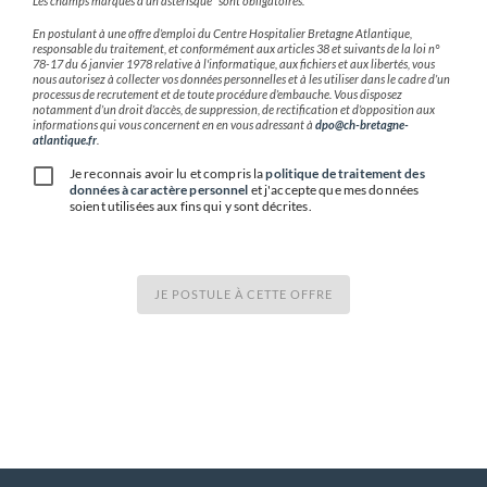
Les champs marqués d'un astérisque* sont obligatoires.
En postulant à une offre d’emploi du Centre Hospitalier Bretagne Atlantique,
responsable du traitement, et conformément aux articles 38 et suivants de la loi n°
78-17 du 6 janvier 1978 relative à l'informatique, aux fichiers et aux libertés, vous
nous autorisez à collecter vos données personnelles et à les utiliser dans le cadre d’un
processus de recrutement et de toute procédure d’embauche. Vous disposez
notamment d’un droit d’accès, de suppression, de rectification et d’opposition aux
informations qui vous concernent en en vous adressant à
dpo@ch-bretagne-
atlantique.fr
.
Je reconnais avoir lu et compris la
politique de traitement des
données à caractère personnel
et j'accepte que mes données
soient utilisées aux fins qui y sont décrites.
JE POSTULE À CETTE OFFRE