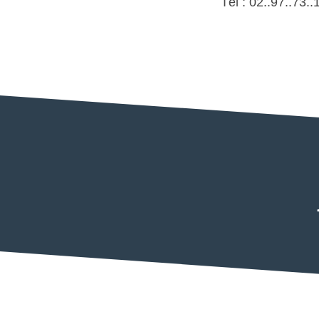
Tél : 02..97..73..