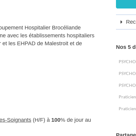
Rech
oupement Hospitalier Brocéliande
ne avec les établissements hospitaliers
 et les EHPAD de Malestroit et de
Nos 5 d
PSYCHOLO
PSYCHOL
PSYCHOL
Praticie
Praticien
es-Soignants
(H/F) à
100
% de jour au
Partage